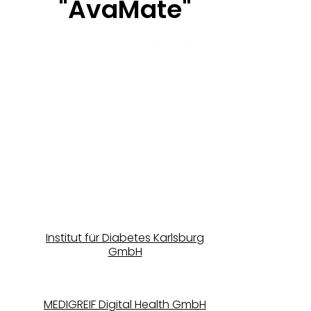
"AvaMate"
Digitale Unterstützung bei
Adipositas im Jugendalter
Eine gemeinsame Pilotstudie von:
Institut für Diabetes Karlsburg
GmbH und MEDIGREIF Digital
Health GmbH.
Institut für Diabetes Karlsburg
GmbH
MEDIGREIF Digital Health GmbH