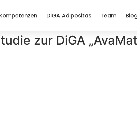
Kompetenzen
DiGA Adipositas
Team
Blo
tstudie zur DiGA „AvaMa